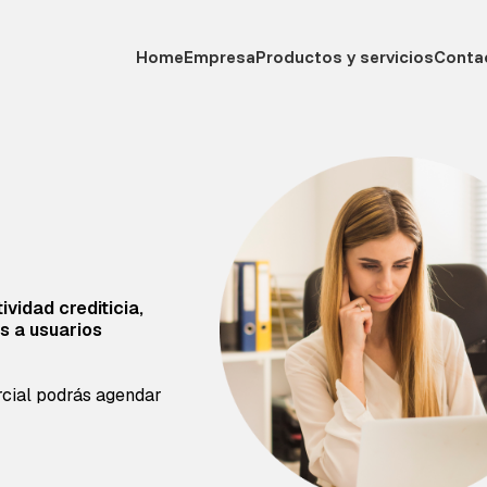
Home
Empresa
Productos y servicios
Conta
vidad crediticia,
as a usuarios
rcial podrás agendar